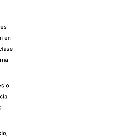
res
n en
clase
ima
es o
cia
s
lo,