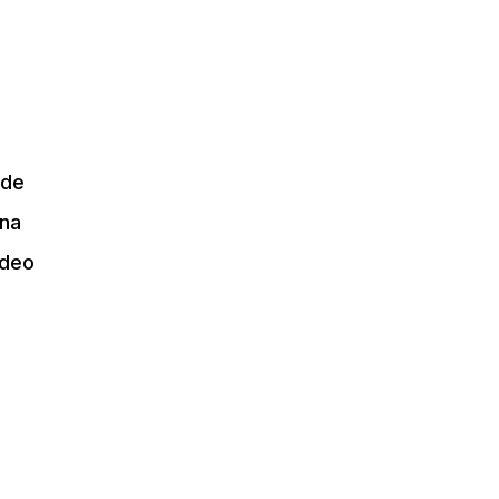
 de
una
udeo