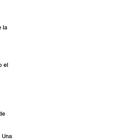
 la
o el
n
de
. Una